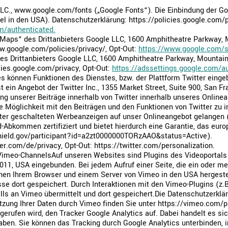
 LLC., www.google.com/fonts („Google Fonts“). Die Einbindung der Go
el in den USA). Datenschutzerklärung: https://policies.google.com/p
m/authenticated.
 Maps“ des Drittanbieters Google LLC, 1600 Amphitheatre Parkway, 
w.google.com/policies/privacy/, Opt-Out:
https://www.google.com/s
des Drittanbieters Google LLC, 1600 Amphitheatre Parkway, Mountain
cies.google.com/privacy, Opt-Out:
https://adssettings.google.com/au
es können Funktionen des Dienstes, bzw. der Plattform Twitter eing
ist ein Angebot der Twitter Inc., 1355 Market Street, Suite 900, San F
ung unserer Beiträge innerhalb von Twitter innerhalb unseres Online
ie Möglichkeit mit den Beiträgen und den Funktionen von Twitter zu i
itter geschalteten Werbeanzeigen auf unser Onlineangebot gelangen
ld-Abkommen zertifiziert und bietet hierdurch eine Garantie, das eu
shield.gov/participant?id=a2zt0000000TORzAAO&status=Active).
er.com/de/privacy, Opt-Out: https://twitter.com/personalization.
 Vimeo-ChannelsAuf unseren Websites sind Plugins des Videoportals
011, USA eingebunden. Bei jedem Aufruf einer Seite, die ein oder me
chen Ihrem Browser und einem Server von Vimeo in den USA hergeste
sse dort gespeichert. Durch Interaktionen mit den Vimeo-Plugins (z.B
lls an Vimeo übermittelt und dort gespeichert.Die Datenschutzerklä
tzung Ihrer Daten durch Vimeo finden Sie unter https://vimeo.com/
gerufen wird, den Tracker Google Analytics auf. Dabei handelt es si
haben. Sie können das Tracking durch Google Analytics unterbinden, 