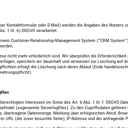
per Kontaktformular oder E-Mail) werden die Angaben des Nutzers z
s. 1 lit. b) DSGVO verarbeitet.
 einem Customer-Relationship-Management System ("CRM System") 
werden.
ese nicht mehr erforderlich sind. Wir überprüfen die Erforderlichkeit
verfügen, speichern wir dauerhaft und verweisen zur Löschung auf 
spflichten erfolgt die Löschung nach deren Ablauf (Ende handelsrecht
wahrungspflicht).
files
erechtigten Interessen im Sinne des Art. 6 Abs. 1 lit. f. DSGVO Dat
 befindet (sogenannte Serverlogfiles). Zu den Zugriffsdaten gehöre
s, übertragene Datenmenge, Meldung über erfolgreichen Abruf, Brow
er URL (die zuvor besuchte Seite), IP-Adresse und der anfragende P