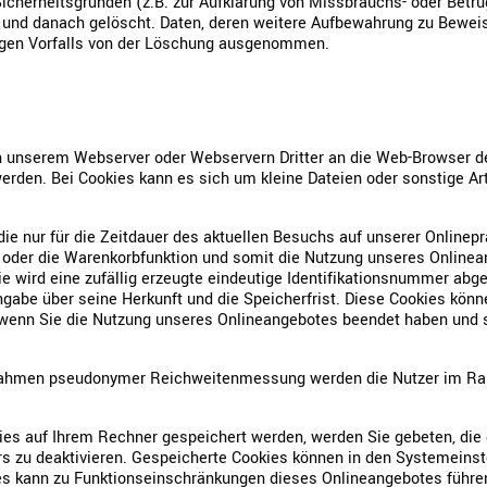
icherheitsgründen (z.B. zur Aufklärung von Missbrauchs- oder Betr
und danach gelöscht. Daten, deren weitere Aufbewahrung zu Beweisz
ligen Vorfalls von der Löschung ausgenommen.
n unserem Webserver oder Webservern Dritter an die Web-Browser de
erden. Bei Cookies kann es sich um kleine Dateien oder sonstige A
ie nur für die Zeitdauer des aktuellen Besuchs auf unserer Onlinep
s oder die Warenkorbfunktion und somit die Nutzung unseres Online
e wird eine zufällig erzeugte eindeutige Identifikationsnummer abge
gabe über seine Herkunft und die Speicherfrist. Diese Cookies könn
wenn Sie die Nutzung unseres Onlineangebotes beendet haben und s
 Rahmen pseudonymer Reichweitenmessung werden die Nutzer im Ra
kies auf Ihrem Rechner gespeichert werden, werden Sie gebeten, die
s zu deaktivieren. Gespeicherte Cookies können in den Systemeins
es kann zu Funktionseinschränkungen dieses Onlineangebotes führe