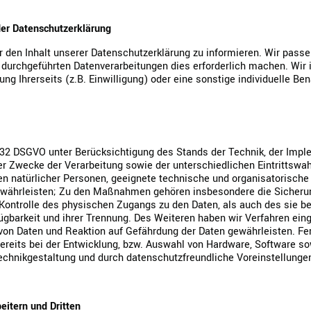
er Datenschutzerklärung
er den Inhalt unserer Datenschutzerklärung zu informieren. Wir pass
durchgeführten Datenverarbeitungen dies erforderlich machen. Wir i
 Ihrerseits (z.B. Einwilligung) oder eine sonstige individuelle Ben
 32 DSGVO unter Berücksichtigung des Stands der Technik, der Impl
 Zwecke der Verarbeitung sowie der unterschiedlichen Eintrittswa
iten natürlicher Personen, geeignete technische und organisatoris
hrleisten; Zu den Maßnahmen gehören insbesondere die Sicherung d
Kontrolle des physischen Zugangs zu den Daten, als auch des sie bet
ügbarkeit und ihrer Trennung. Des Weiteren haben wir Verfahren ein
von Daten und Reaktion auf Gefährdung der Daten gewährleisten. Fer
reits bei der Entwicklung, bzw. Auswahl von Hardware, Software s
echnikgestaltung und durch datenschutzfreundliche Voreinstellungen
itern und Dritten