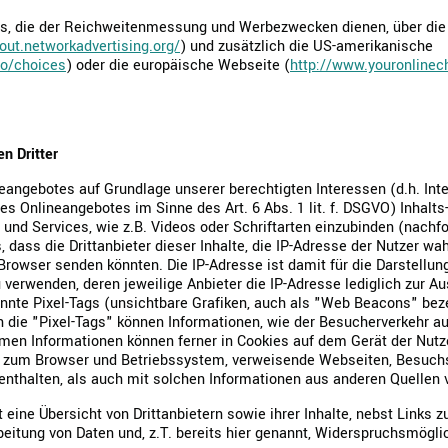
s, die der Reichweitenmessung und Werbezwecken dienen, über die 
tout.networkadvertising.org/
) und zusätzlich die US-amerikanische
fo/choices
) oder die europäische Webseite (
http://www.youronlinec
n Dritter
eangebotes auf Grundlage unserer berechtigten Interessen (d.h. Int
es Onlineangebotes im Sinne des Art. 6 Abs. 1 lit. f. DSGVO) Inhalt
e und Services, wie z.B. Videos oder Schriftarten einzubinden (nachf
, dass die Drittanbieter dieser Inhalte, die IP-Adresse der Nutzer wa
Browser senden könnten. Die IP-Adresse ist damit für die Darstellung 
 verwenden, deren jeweilige Anbieter die IP-Adresse lediglich zur Au
annte Pixel-Tags (unsichtbare Grafiken, auch als "Web Beacons" beze
die "Pixel-Tags" können Informationen, wie der Besucherverkehr au
en Informationen können ferner in Cookies auf dem Gerät der Nutz
 zum Browser und Betriebssystem, verweisende Webseiten, Besuchs
nthalten, als auch mit solchen Informationen aus anderen Quellen
 eine Übersicht von Drittanbietern sowie ihrer Inhalte, nebst Links 
eitung von Daten und, z.T. bereits hier genannt, Widerspruchsmöglic