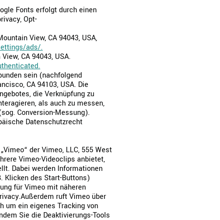
ogle Fonts erfolgt durch einen
rivacy, Opt-
Mountain View, CA 94043, USA,
ettings/ads/.
 View, CA 94043, USA.
thenticated.
ebunden sein (nachfolgend
rancisco, CA 94103, USA. Die
angebotes, die Verknüpfung zu
nteragieren, als auch zu messen,
 (sog. Conversion-Messung).
ropäische Datenschutzrecht
 „Vimeo“ der Vimeo, LLC, 555 West
hrere Vimeo-Videoclips anbietet,
llt. Dabei werden Informationen
. Klicken des Start-Buttons)
rung für Vimeo mit näheren
privacy.Außerdem ruft Vimeo über
ch um ein eigenes Tracking von
indem Sie die Deaktivierungs-Tools